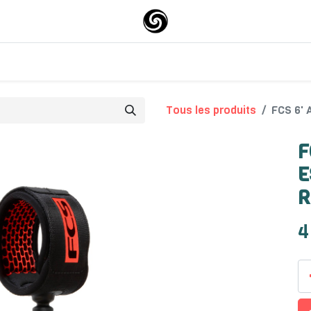
0
0
Surfskate
About-us
Tous les produits
FCS 6'
F
E
R
4