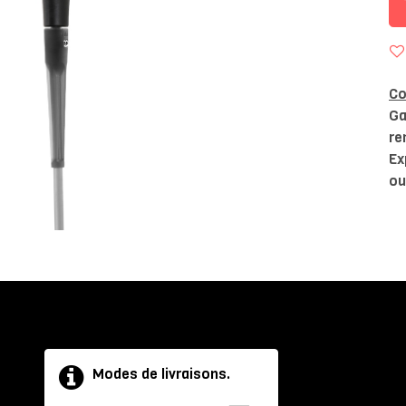
Co
Ga
re
Ex
ou
Modes de livraisons.