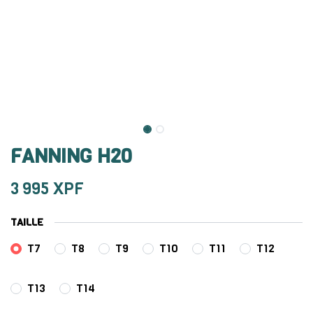
FANNING H20
3 995
XPF
TAILLE
T7
T8
T9
T10
T11
T12
T13
T14