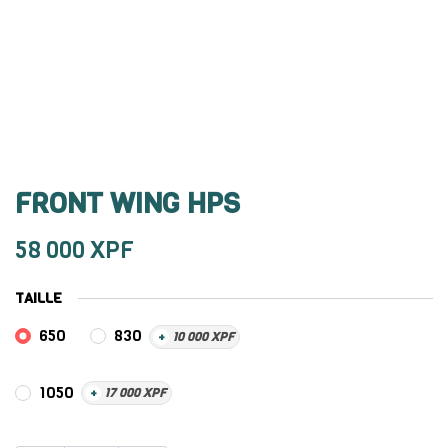
FRONT WING HPS
58 000
XPF
TAILLE
650
830
+
10 000
XPF
1050
+
17 000
XPF