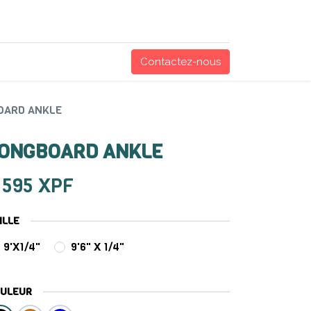
Contactez-nous
OARD ANKLE
ONGBOARD ANKLE
 595
XPF
ILLE
9'X1/4"
9'6" X 1/4"
ULEUR