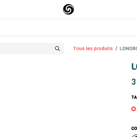
0
0
Surfskate
About-us
Tous les produits
LONGB
L
3
TA
CO