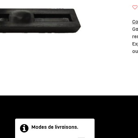
Co
Ga
re
Ex
ou
Modes de livraisons.