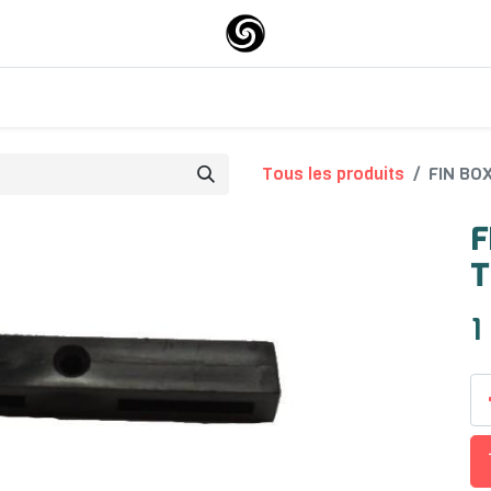
0
0
Surfskate
About-us
Tous les produits
FIN BO
F
T
1