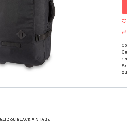
Co
Ga
re
Ex
ou
ELIC
ou
BLACK VINTAGE