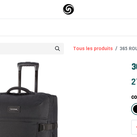
0
0
Surfskate
About-us
Tous les produits
365 RO
3
2
CO