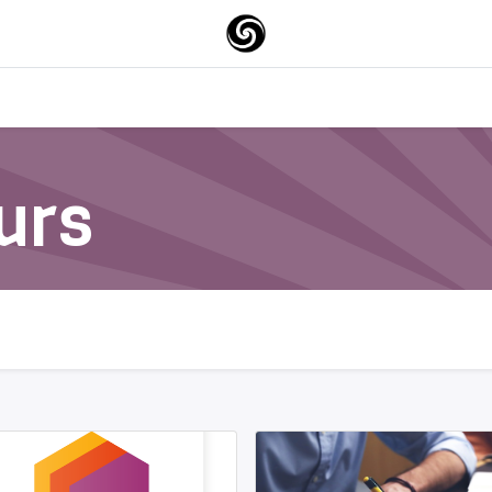
0
0
Surfskate
About-us
urs