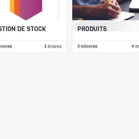
STION DE STOCK
PRODUITS
inutes
2
étapes
3 minutes
4
ét