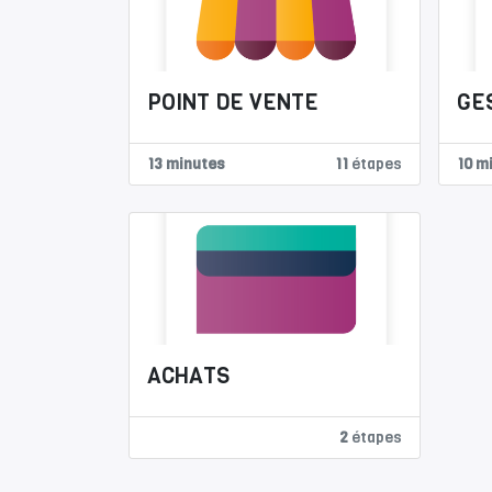
POINT DE VENTE
GE
13 minutes
11
étapes
10 m
ACHATS
2
étapes